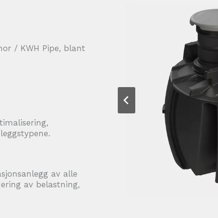
onor / KWH Pipe, blant
timalisering,
nleggstypene.
asjonsanlegg av alle
dering av belastning,