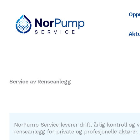
Hopp
rett
Oppr
til
innholdet
Aktu
Service av Renseanlegg
NorPump Service leverer drift, årlig kontroll og 
renseanlegg for private og profesjonelle aktører.