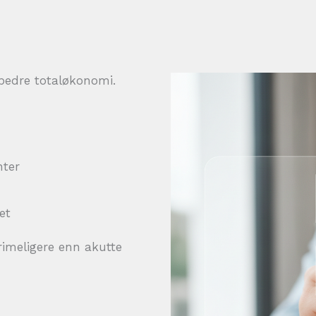
g bedre totaløkonomi.
nter
get
rimeligere enn akutte