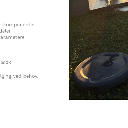
ske komponenter
deler
lparametere
 besøk
ølging ved behov.