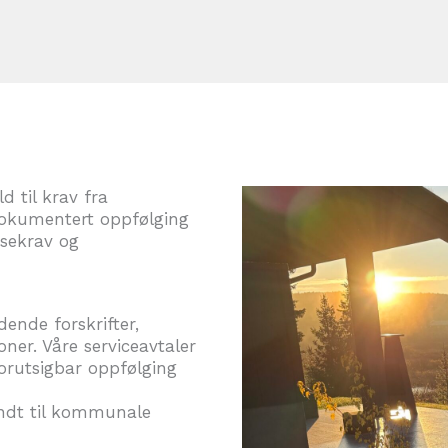
d til krav fra
dokumentert oppfølging
nsekrav og
dende forskrifter,
ner. Våre serviceavtaler
forutsigbar oppfølging
endt til kommunale